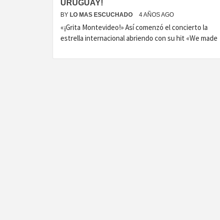
URUGUAY!
BY
LO MAS ESCUCHADO
4 AÑOS AGO
«¡Grita Montevideo!» Así comenzó el concierto la
estrella internacional abriendo con su hit «We made