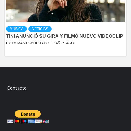
MÚSICA
NOTICIAS
TINI ANUNCIÓ SU GIRA Y FILMÓ NUEVO VIDEOCLIP
BY
LO MAS ESCUCHADO
7 AÑOS AGO
Contacto