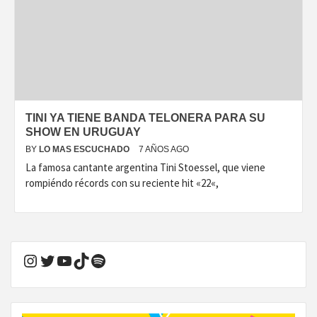
TINI YA TIENE BANDA TELONERA PARA SU
SHOW EN URUGUAY
BY
LO MAS ESCUCHADO
7 AÑOS AGO
La famosa cantante argentina Tini Stoessel, que viene
rompiéndo récords con su reciente hit «22«,
Instagram
Twitter
YouTube
TikTok
Spotify