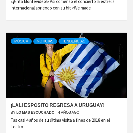
«¡Grita Montevideo!» Así comenzó el concierto la estrella
internacional abriendo con su hit «We made
MÚSICA
NOTICIAS
TENDENCIAS
¡LALI ESPOSITO REGRESA A URUGUAY!
BY
LO MAS ESCUCHADO
4 AÑOS AGO
Tas casi 4 años de su última visita a fines de 2018 en el
Teatro