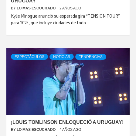
URUGUAY
BY
LO MAS ESCUCHADO
2 AÑOS AGO
Kylie Minogue anunció su esperada gira “TENSION TOUR”
para 2025, que incluye ciudades de todo
ESPECTÁCULOS
NOTICIAS
TENDENCIAS
¡LOUIS TOMLINSON ENLOQUECIÓ A URUGUAY!
BY
LO MAS ESCUCHADO
4 AÑOS AGO