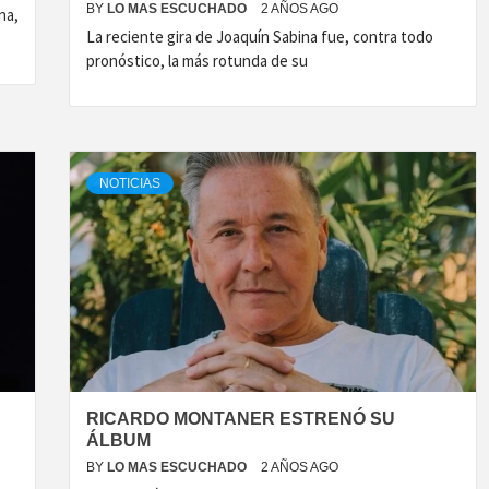
BY
LO MAS ESCUCHADO
2 AÑOS AGO
na,
La reciente gira de Joaquín Sabina fue, contra todo
pronóstico, la más rotunda de su
NOTICIAS
RICARDO MONTANER ESTRENÓ SU
ÁLBUM
BY
LO MAS ESCUCHADO
2 AÑOS AGO