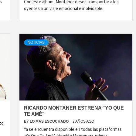
s
Con este álbum, Montaner desea transportar a los
oyentes a un viaje emocional e inolvidable.
NOTICIAS
RICARDO MONTANER ESTRENA “YO QUE
TE AMÉ”
BY
LO MAS ESCUCHADO
2 AÑOS AGO
to
Ya se encuentra disponible en todas las plataformas
«Yo Que Te Amé” (Versión Montaner), primer