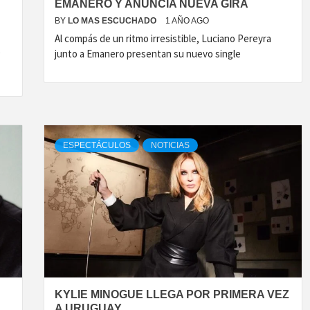
EMANERO Y ANUNCIA NUEVA GIRA
BY
LO MAS ESCUCHADO
1 AÑO AGO
Al compás de un ritmo irresistible, Luciano Pereyra
e
junto a Emanero presentan su nuevo single
ESPECTÁCULOS
NOTICIAS
KYLIE MINOGUE LLEGA POR PRIMERA VEZ
A URUGUAY