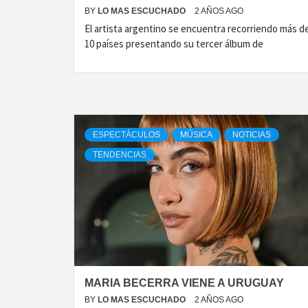
BY
LO MAS ESCUCHADO
2 AÑOS AGO
El artista argentino se encuentra recorriendo más d
10 países presentando su tercer álbum de
ESPECTÁCULOS
MÚSICA
NOTICIAS
TENDENCIAS
MARIA BECERRA VIENE A URUGUAY
BY
LO MAS ESCUCHADO
2 AÑOS AGO