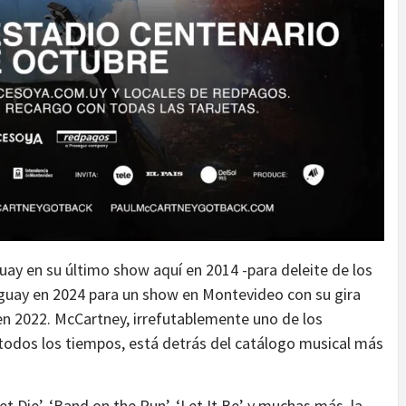
ay en su último show aquí en 2014 -para deleite de los
uguay en 2024 para un show en Montevideo con su gira
en 2022. McCartney, irrefutablemente uno de los
todos los tiempos, está detrás del catálogo musical más
t Die’, ‘Band on the Run’, ‘Let It Be’ y muchas más, la