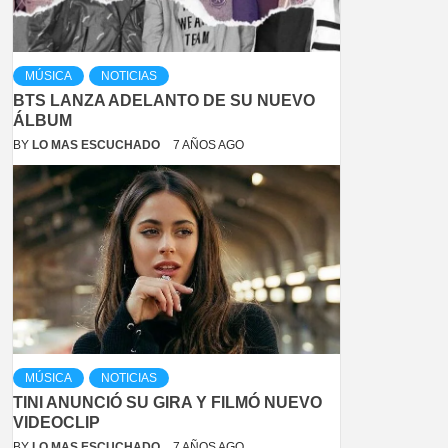
MÚSICA
NOTICIAS
BTS LANZA ADELANTO DE SU NUEVO
ÁLBUM
BY
LO MAS ESCUCHADO
7 AÑOS AGO
MÚSICA
NOTICIAS
TINI ANUNCIÓ SU GIRA Y FILMÓ NUEVO
VIDEOCLIP
BY
LO MAS ESCUCHADO
7 AÑOS AGO