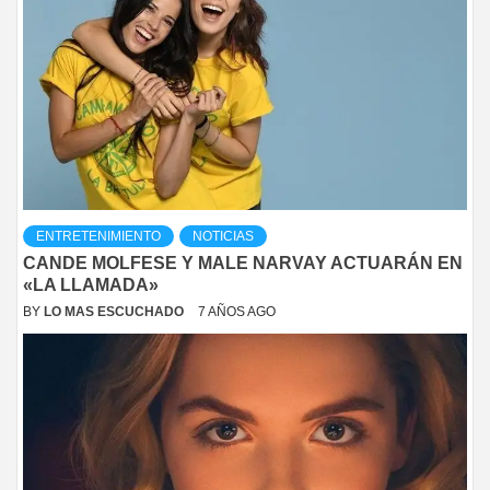
ENTRETENIMIENTO
NOTICIAS
CANDE MOLFESE Y MALE NARVAY ACTUARÁN EN
«LA LLAMADA»
BY
LO MAS ESCUCHADO
7 AÑOS AGO