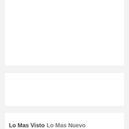
Lo Mas Visto
Lo Mas Nuevo