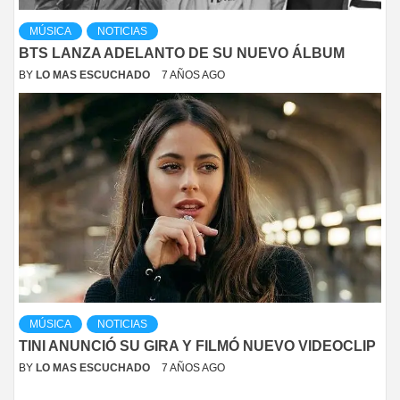
MÚSICA
NOTICIAS
BTS LANZA ADELANTO DE SU NUEVO ÁLBUM
BY
LO MAS ESCUCHADO
7 AÑOS AGO
MÚSICA
NOTICIAS
TINI ANUNCIÓ SU GIRA Y FILMÓ NUEVO VIDEOCLIP
BY
LO MAS ESCUCHADO
7 AÑOS AGO