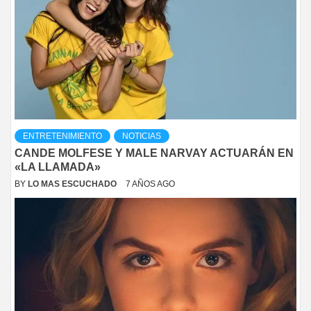
ENTRETENIMIENTO
NOTICIAS
CANDE MOLFESE Y MALE NARVAY ACTUARÁN EN
«LA LLAMADA»
BY
LO MAS ESCUCHADO
7 AÑOS AGO