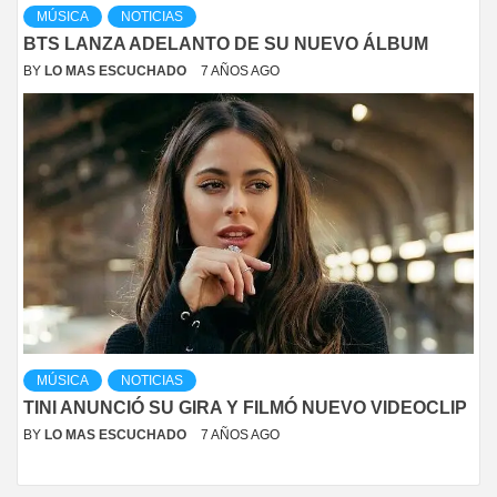
MÚSICA
NOTICIAS
BTS LANZA ADELANTO DE SU NUEVO ÁLBUM
BY
LO MAS ESCUCHADO
7 AÑOS AGO
MÚSICA
NOTICIAS
TINI ANUNCIÓ SU GIRA Y FILMÓ NUEVO VIDEOCLIP
BY
LO MAS ESCUCHADO
7 AÑOS AGO