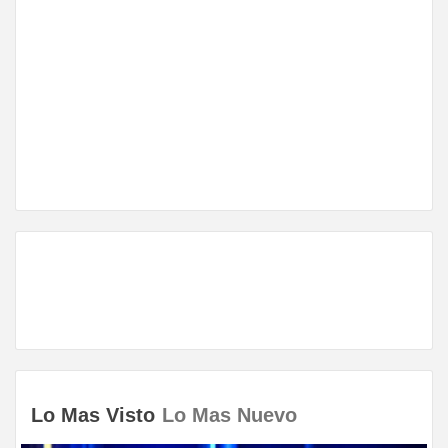
Lo Mas Visto
Lo Mas Nuevo