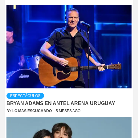
ESPECTÁCULOS
BRYAN ADAMS EN ANTEL ARENA URUGUAY
BY
LO MAS ESCUCHADO
5 MESES AGO