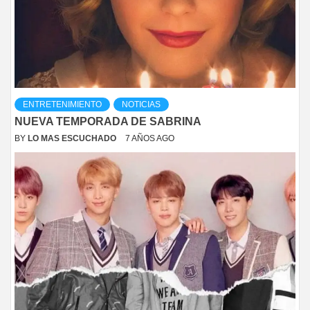
ENTRETENIMIENTO
NOTICIAS
NUEVA TEMPORADA DE SABRINA
BY
LO MAS ESCUCHADO
7 AÑOS AGO