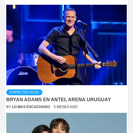
ESPECTÁCULOS
BRYAN ADAMS EN ANTEL ARENA URUGUAY
BY
LO MAS ESCUCHADO
5 MESES AGO