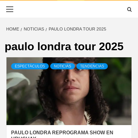
ESCUCHADO
Primary
Menu
HOME
NOTICIAS
PAULO LONDRA TOUR 2025
paulo londra tour 2025
ESPECTÁCULOS
NOTICIAS
TENDENCIAS
PAULO LONDRA REPROGRAMA SHOW EN