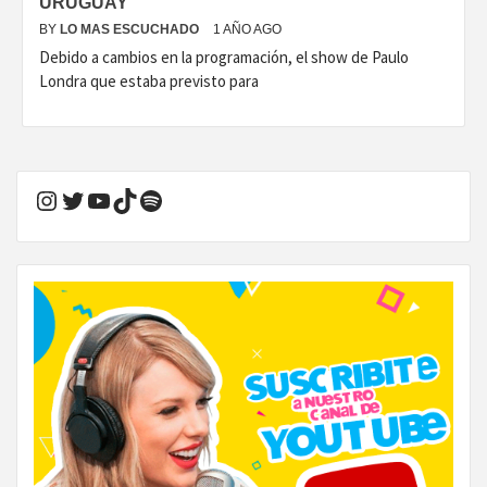
URUGUAY
BY
LO MAS ESCUCHADO
1 AÑO AGO
Debido a cambios en la programación, el show de Paulo
Londra que estaba previsto para
Instagram
Twitter
YouTube
TikTok
Spotify