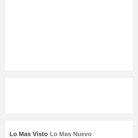
Lo Mas Visto
Lo Mas Nuevo