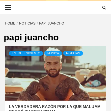
ESCUCHADO
Primary
Menu
HOME
NOTICIAS
PAPI JUANCHO
papi juancho
ENTRETENIMIENTO
MÚSICA
NOTICIAS
LA VERDADERA RAZÓN POR LA QUE MALUMA