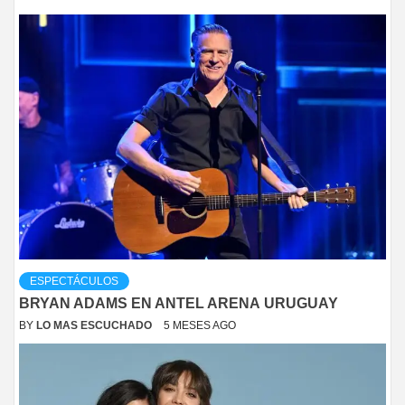
ESPECTÁCULOS
BRYAN ADAMS EN ANTEL ARENA URUGUAY
BY
LO MAS ESCUCHADO
5 MESES AGO