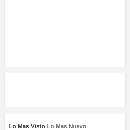
Lo Mas Visto
Lo Mas Nuevo