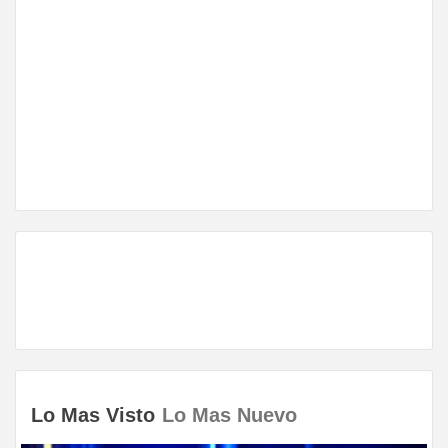
Lo Mas Visto
Lo Mas Nuevo