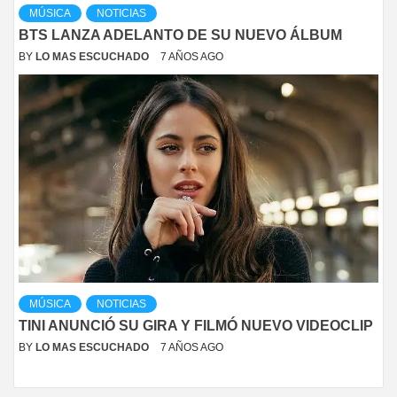
MÚSICA
NOTICIAS
BTS LANZA ADELANTO DE SU NUEVO ÁLBUM
BY
LO MAS ESCUCHADO
7 AÑOS AGO
MÚSICA
NOTICIAS
TINI ANUNCIÓ SU GIRA Y FILMÓ NUEVO VIDEOCLIP
BY
LO MAS ESCUCHADO
7 AÑOS AGO