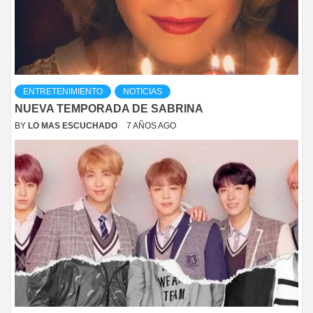
ENTRETENIMIENTO
NOTICIAS
NUEVA TEMPORADA DE SABRINA
BY
LO MAS ESCUCHADO
7 AÑOS AGO