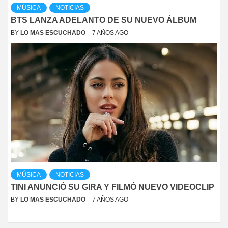
MÚSICA
NOTICIAS
BTS LANZA ADELANTO DE SU NUEVO ÁLBUM
BY
LO MAS ESCUCHADO
7 AÑOS AGO
MÚSICA
NOTICIAS
TINI ANUNCIÓ SU GIRA Y FILMÓ NUEVO VIDEOCLIP
BY
LO MAS ESCUCHADO
7 AÑOS AGO