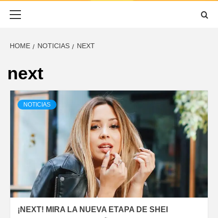
ESCUCHADO
Primary
Menu
HOME
NOTICIAS
NEXT
next
NOTICIAS
¡NEXT! MIRA LA NUEVA ETAPA DE SHEI