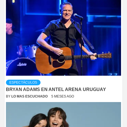
ESPECTÁCULOS
BRYAN ADAMS EN ANTEL ARENA URUGUAY
BY
LO MAS ESCUCHADO
5 MESES AGO