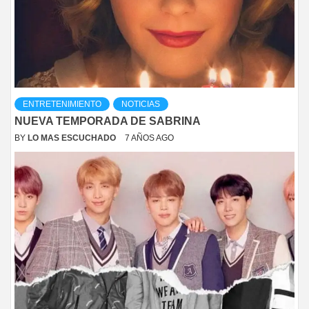
ENTRETENIMIENTO
NOTICIAS
NUEVA TEMPORADA DE SABRINA
BY
LO MAS ESCUCHADO
7 AÑOS AGO