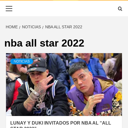
ESCUCHADO
Primary
Menu
HOME
NOTICIAS
NBA ALL STAR 2022
nba all star 2022
NOTICIAS
LUNAY Y DUKI INVITADOS POR NBA AL “ALL