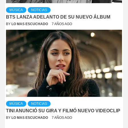
MÚSICA
NOTICIAS
BTS LANZA ADELANTO DE SU NUEVO ÁLBUM
BY
LO MAS ESCUCHADO
7 AÑOS AGO
MÚSICA
NOTICIAS
TINI ANUNCIÓ SU GIRA Y FILMÓ NUEVO VIDEOCLIP
BY
LO MAS ESCUCHADO
7 AÑOS AGO