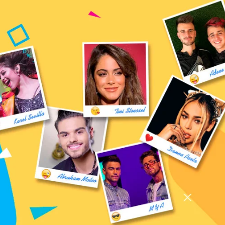
Skip
to
content
LO MA
TODO SOBRE TUS ARTISTAS FAVORITOS