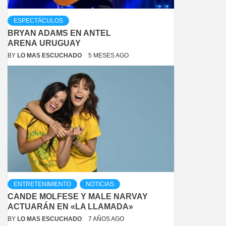
ESPECTÁCULOS
BRYAN ADAMS EN ANTEL
ARENA URUGUAY
BY
LO MAS ESCUCHADO
5 MESES AGO
ENTRETENIMIENTO
NOTICIAS
CANDE MOLFESE Y MALE NARVAY
ACTUARÁN EN «LA LLAMADA»
BY
LO MAS ESCUCHADO
7 AÑOS AGO