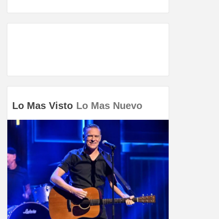
Lo Mas Visto
Lo Mas Nuevo