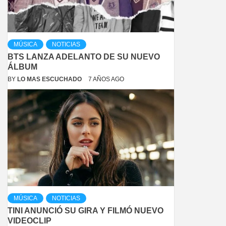
MÚSICA
NOTICIAS
BTS LANZA ADELANTO DE SU NUEVO
ÁLBUM
BY
LO MAS ESCUCHADO
7 AÑOS AGO
MÚSICA
NOTICIAS
TINI ANUNCIÓ SU GIRA Y FILMÓ NUEVO
VIDEOCLIP