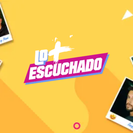
Skip
to
content
LO MAS
TODO SOBRE TUS ARTISTAS FAVORITOS