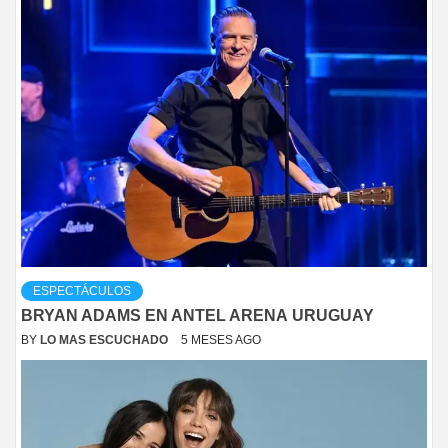
ESPECTÁCULOS
BRYAN ADAMS EN ANTEL ARENA URUGUAY
BY
LO MAS ESCUCHADO
5 MESES AGO