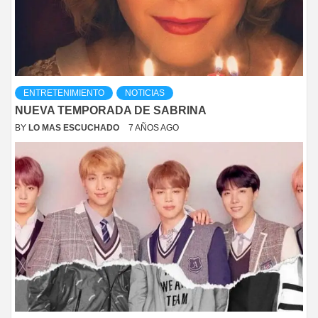
ENTRETENIMIENTO
NOTICIAS
NUEVA TEMPORADA DE SABRINA
BY
LO MAS ESCUCHADO
7 AÑOS AGO