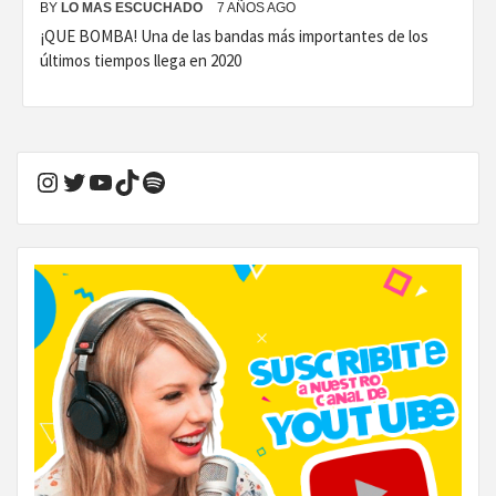
BY
LO MAS ESCUCHADO
7 AÑOS AGO
¡QUE BOMBA! Una de las bandas más importantes de los
últimos tiempos llega en 2020
Instagram
Twitter
YouTube
TikTok
Spotify