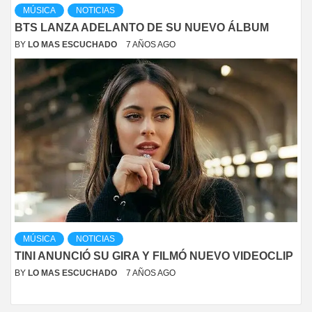
MÚSICA
NOTICIAS
BTS LANZA ADELANTO DE SU NUEVO ÁLBUM
BY
LO MAS ESCUCHADO
7 AÑOS AGO
MÚSICA
NOTICIAS
TINI ANUNCIÓ SU GIRA Y FILMÓ NUEVO VIDEOCLIP
BY
LO MAS ESCUCHADO
7 AÑOS AGO