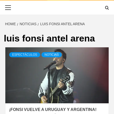
ESCUCHADO
Primary
Menu
HOME
NOTICIAS
LUIS FONSI ANTEL ARENA
luis fonsi antel arena
ESPECTÁCULOS
NOTICIAS
¡FONSI VUELVE A URUGUAY Y ARGENTINA!