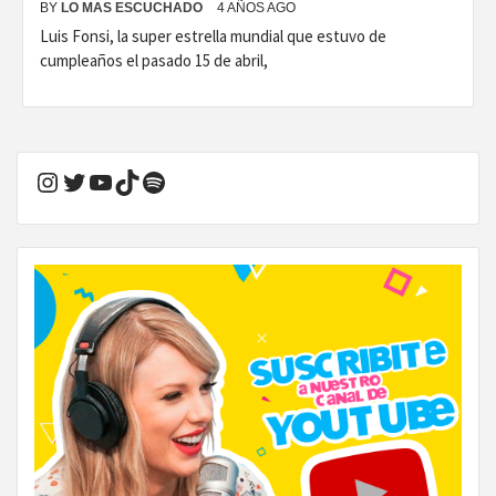
BY
LO MAS ESCUCHADO
4 AÑOS AGO
Luis Fonsi, la super estrella mundial que estuvo de
cumpleaños el pasado 15 de abril,
Instagram
Twitter
YouTube
TikTok
Spotify