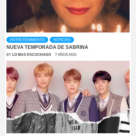
ENTRETENIMIENTO
NOTICIAS
NUEVA TEMPORADA DE SABRINA
BY
LO MAS ESCUCHADO
7 AÑOS AGO