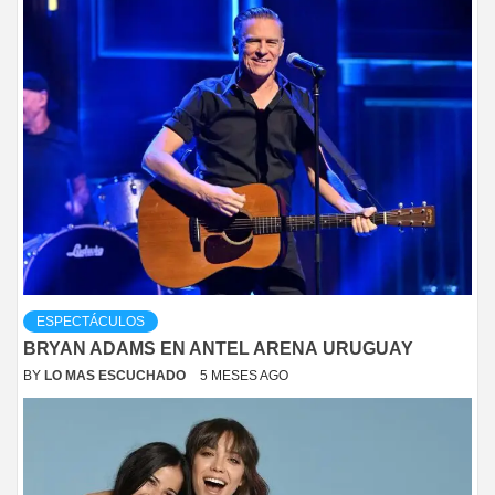
ESPECTÁCULOS
BRYAN ADAMS EN ANTEL ARENA URUGUAY
BY
LO MAS ESCUCHADO
5 MESES AGO