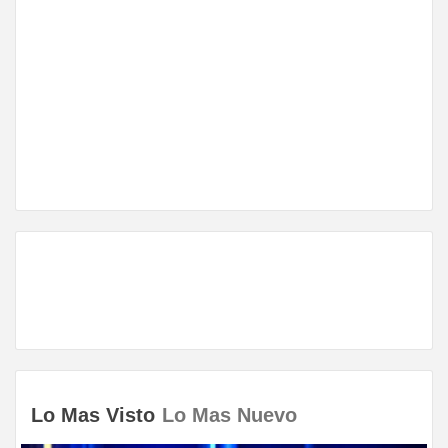
Lo Mas Visto
Lo Mas Nuevo