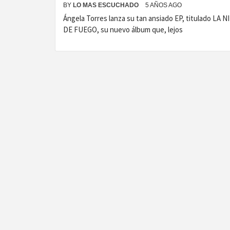
BY
LO MAS ESCUCHADO
5 AÑOS AGO
Ángela Torres lanza su tan ansiado EP, titulado LA N
DE FUEGO, su nuevo álbum que, lejos