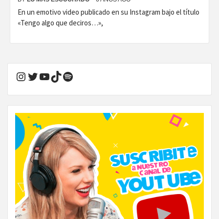
En un emotivo video publicado en su Instagram bajo el título
«Tengo algo que deciros…»,
Instagram
Twitter
YouTube
TikTok
Spotify