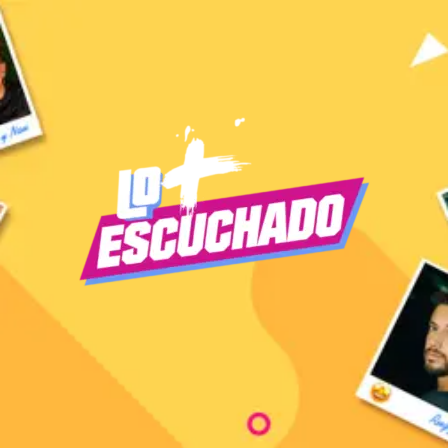
Skip
to
content
LO MAS
TODO SOBRE TUS ARTISTAS FAVORITOS