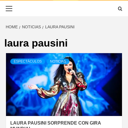
ESCUCHADO
Primary
Menu
HOME
NOTICIAS
LAURA PAUSINI
laura pausini
ESPECTÁCULOS
NOTICIAS
LAURA PAUSINI SORPRENDE CON GIRA