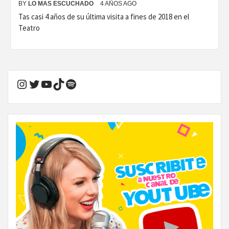
BY
LO MAS ESCUCHADO
4 AÑOS AGO
Tas casi 4 años de su última visita a fines de 2018 en el
Teatro
Instagram
Twitter
YouTube
TikTok
Spotify