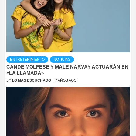
ENTRETENIMIENTO
NOTICIAS
CANDE MOLFESE Y MALE NARVAY ACTUARÁN EN
«LA LLAMADA»
BY
LO MAS ESCUCHADO
7 AÑOS AGO