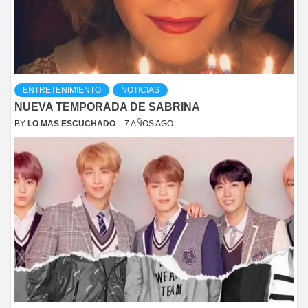
ENTRETENIMIENTO
NOTICIAS
NUEVA TEMPORADA DE SABRINA
BY
LO MAS ESCUCHADO
7 AÑOS AGO