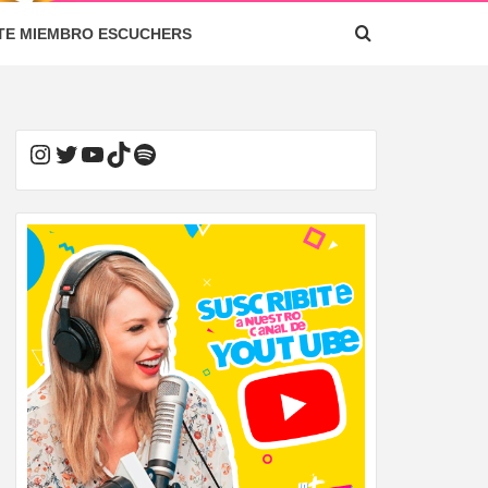
TE MIEMBRO ESCUCHERS
Instagram
Twitter
YouTube
TikTok
Spotify