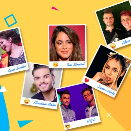
Skip
to
content
LO MA
TODO SOBRE TUS ARTISTAS FAVORITOS