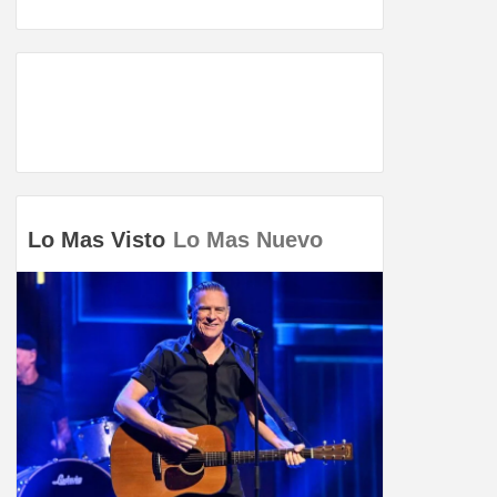
Lo Mas Visto
Lo Mas Nuevo