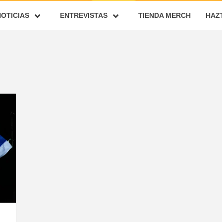
NOTICIAS
ENTREVISTAS
TIENDA MERCH
HAZ