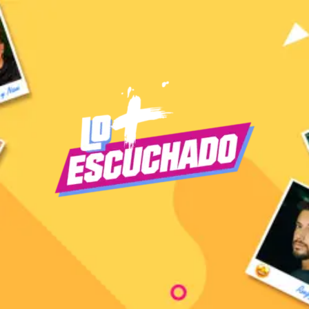
Skip
to
content
LO MAS
TODO SOBRE TUS ARTISTAS FAVORITOS