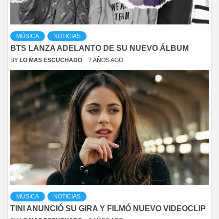
MÚSICA
NOTICIAS
BTS LANZA ADELANTO DE SU NUEVO ÁLBUM
BY
LO MAS ESCUCHADO
7 AÑOS AGO
MÚSICA
NOTICIAS
TINI ANUNCIÓ SU GIRA Y FILMÓ NUEVO VIDEOCLIP