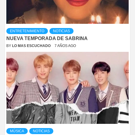
ENTRETENIMIENTO
NOTICIAS
NUEVA TEMPORADA DE SABRINA
BY
LO MAS ESCUCHADO
7 AÑOS AGO
MÚSICA
NOTICIAS