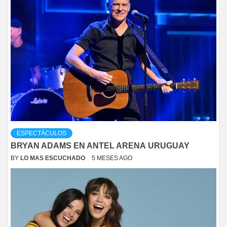
ESPECTÁCULOS
BRYAN ADAMS EN ANTEL ARENA URUGUAY
BY
LO MAS ESCUCHADO
5 MESES AGO