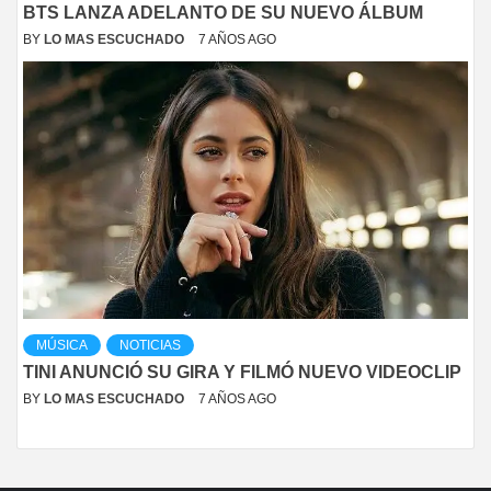
BTS LANZA ADELANTO DE SU NUEVO ÁLBUM
BY
LO MAS ESCUCHADO
7 AÑOS AGO
MÚSICA
NOTICIAS
TINI ANUNCIÓ SU GIRA Y FILMÓ NUEVO VIDEOCLIP
BY
LO MAS ESCUCHADO
7 AÑOS AGO