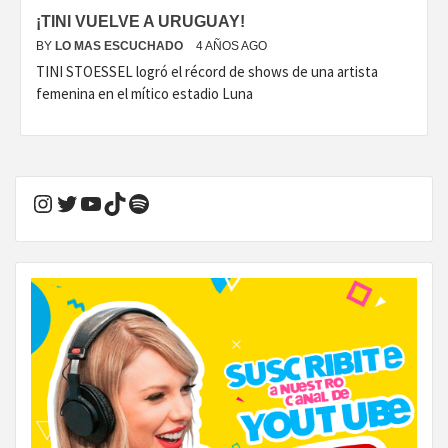
¡TINI VUELVE A URUGUAY!
BY
LO MAS ESCUCHADO
4 AÑOS AGO
TINI STOESSEL logró el récord de shows de una artista
femenina en el mítico estadio Luna
Instagram
Twitter
YouTube
TikTok
Spotify