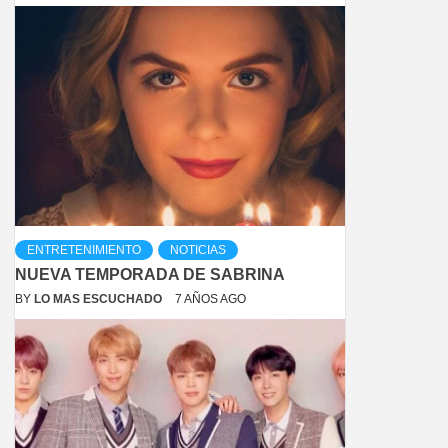
ENTRETENIMIENTO
NOTICIAS
NUEVA TEMPORADA DE SABRINA
BY
LO MAS ESCUCHADO
7 AÑOS AGO