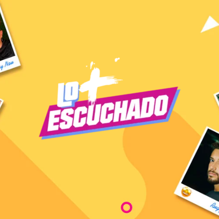
S ESCU