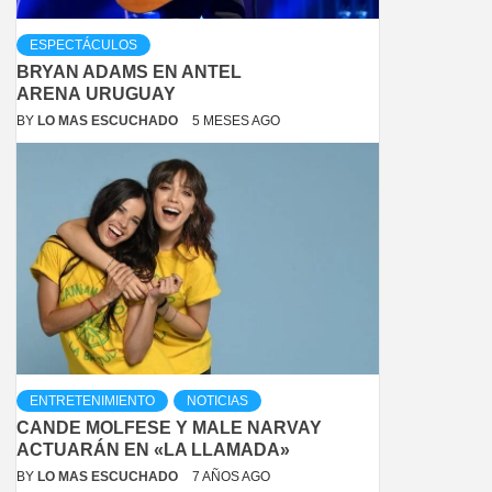
ESPECTÁCULOS
BRYAN ADAMS EN ANTEL
ARENA URUGUAY
BY
LO MAS ESCUCHADO
5 MESES AGO
ENTRETENIMIENTO
NOTICIAS
CANDE MOLFESE Y MALE NARVAY
ACTUARÁN EN «LA LLAMADA»
BY
LO MAS ESCUCHADO
7 AÑOS AGO