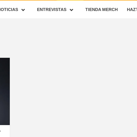
NOTICIAS
ENTREVISTAS
TIENDA MERCH
HAZ
’