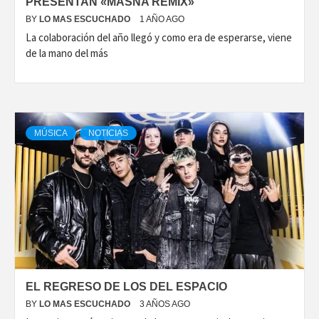
PRESENTAN «MASNA REMIX»
BY
LO MAS ESCUCHADO
1 AÑO AGO
La colaboración del año llegó y como era de esperarse, viene
de la mano del más
MÚSICA
NOTICIAS
EL REGRESO DE LOS DEL ESPACIO
BY
LO MAS ESCUCHADO
3 AÑOS AGO