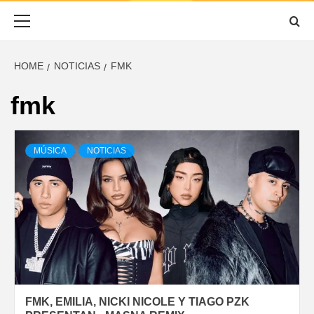
ESCUCHADO
Primary
Menu
HOME
NOTICIAS
FMK
fmk
MÚSICA
NOTICIAS
FMK, EMILIA, NICKI NICOLE Y TIAGO PZK