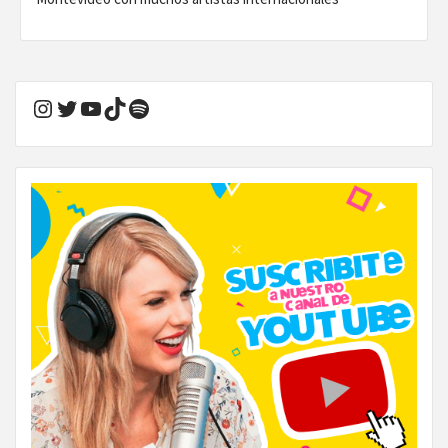
Instagram
Twitter
YouTube
TikTok
Spotify