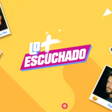
Skip
to
content
LO MAS
TODO SOBRE TUS ARTISTAS FAVORITOS