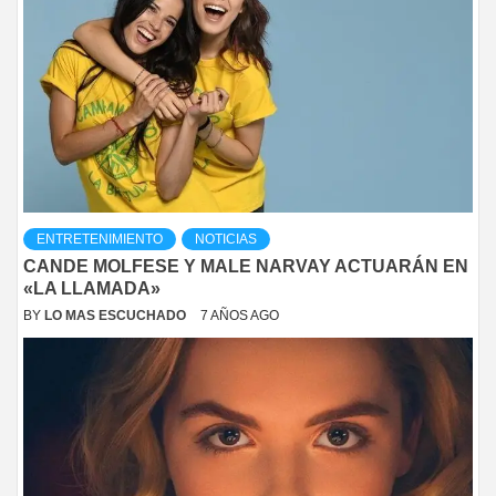
ENTRETENIMIENTO
NOTICIAS
CANDE MOLFESE Y MALE NARVAY ACTUARÁN EN
«LA LLAMADA»
BY
LO MAS ESCUCHADO
7 AÑOS AGO