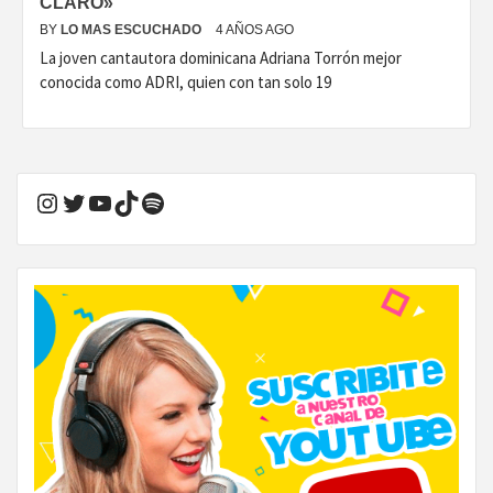
CLARO»
BY
LO MAS ESCUCHADO
4 AÑOS AGO
La joven cantautora dominicana Adriana Torrón mejor
conocida como ADRI, quien con tan solo 19
Instagram
Twitter
YouTube
TikTok
Spotify