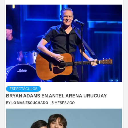
ESPECTÁCULOS
BRYAN ADAMS EN ANTEL ARENA URUGUAY
BY
LO MAS ESCUCHADO
5 MESES AGO