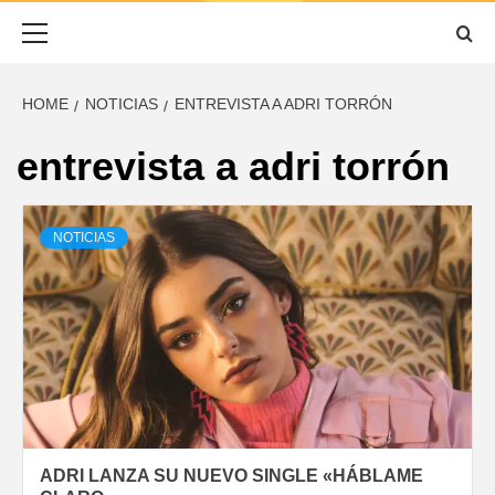
ESCUCHADO
Primary
Menu
HOME
NOTICIAS
ENTREVISTA A ADRI TORRÓN
entrevista a adri torrón
NOTICIAS
ADRI LANZA SU NUEVO SINGLE «HÁBLAME