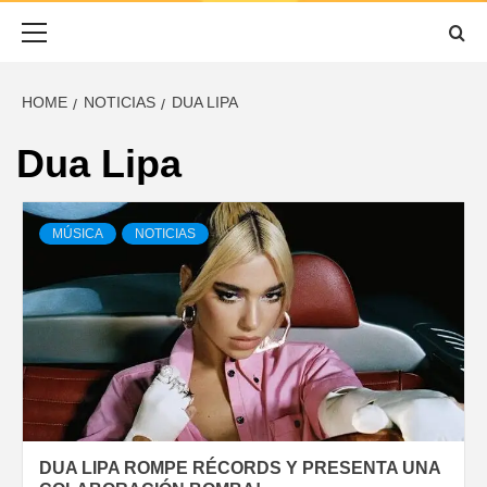
ESCUCHADO
Primary
Menu
HOME
NOTICIAS
DUA LIPA
Dua Lipa
MÚSICA
NOTICIAS
DUA LIPA ROMPE RÉCORDS Y PRESENTA UNA