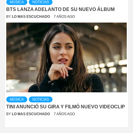
MÚSICA
NOTICIAS
BTS LANZA ADELANTO DE SU NUEVO ÁLBUM
BY
LO MAS ESCUCHADO
7 AÑOS AGO
MÚSICA
NOTICIAS
TINI ANUNCIÓ SU GIRA Y FILMÓ NUEVO VIDEOCLIP
BY
LO MAS ESCUCHADO
7 AÑOS AGO