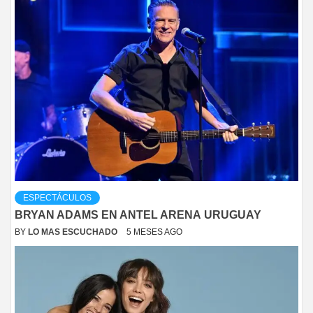
ESPECTÁCULOS
BRYAN ADAMS EN ANTEL ARENA URUGUAY
BY
LO MAS ESCUCHADO
5 MESES AGO