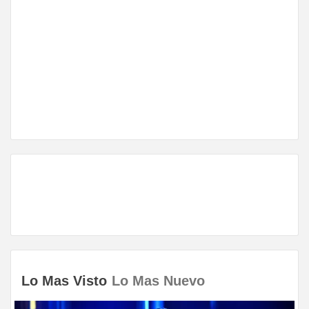
Lo Mas Visto
Lo Mas Nuevo