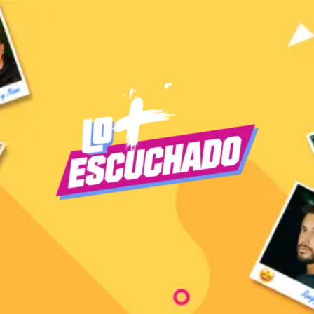
Skip
to
content
LO MAS
TODO SOBRE TUS ARTISTAS FAVORITOS