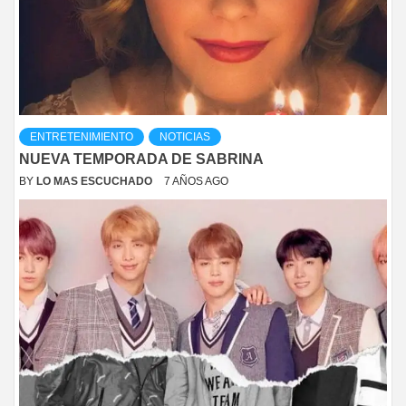
ENTRETENIMIENTO
NOTICIAS
NUEVA TEMPORADA DE SABRINA
BY
LO MAS ESCUCHADO
7 AÑOS AGO