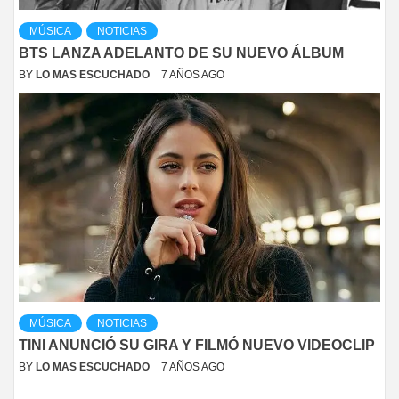
MÚSICA
NOTICIAS
BTS LANZA ADELANTO DE SU NUEVO ÁLBUM
BY
LO MAS ESCUCHADO
7 AÑOS AGO
MÚSICA
NOTICIAS
TINI ANUNCIÓ SU GIRA Y FILMÓ NUEVO VIDEOCLIP
BY
LO MAS ESCUCHADO
7 AÑOS AGO