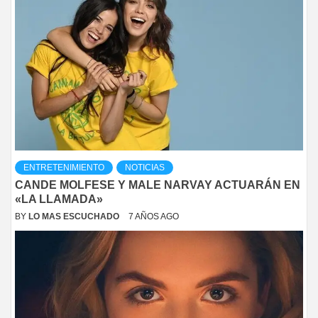
ENTRETENIMIENTO
NOTICIAS
CANDE MOLFESE Y MALE NARVAY ACTUARÁN EN
«LA LLAMADA»
BY
LO MAS ESCUCHADO
7 AÑOS AGO