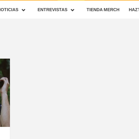
NOTICIAS
ENTREVISTAS
TIENDA MERCH
HAZ