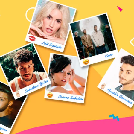
CHADO