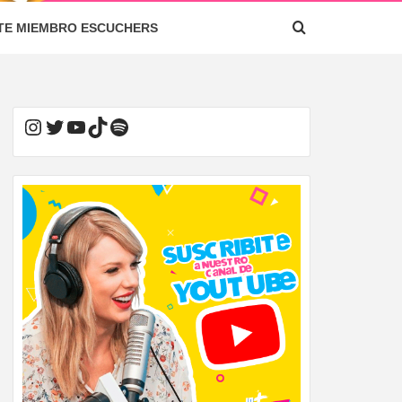
TE MIEMBRO ESCUCHERS
Instagram
Twitter
YouTube
TikTok
Spotify