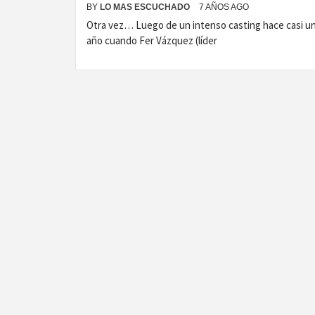
BY
LO MAS ESCUCHADO
7 AÑOS AGO
Otra vez… Luego de un intenso casting hace casi u
año cuando Fer Vázquez (líder