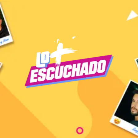
Skip
to
content
LO MAS
TODO SOBRE TUS ARTISTAS FAVORITOS