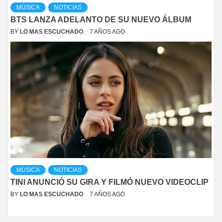
MÚSICA
NOTICIAS
BTS LANZA ADELANTO DE SU NUEVO ÁLBUM
BY
LO MAS ESCUCHADO
7 AÑOS AGO
MÚSICA
NOTICIAS
TINI ANUNCIÓ SU GIRA Y FILMÓ NUEVO VIDEOCLIP
BY
LO MAS ESCUCHADO
7 AÑOS AGO