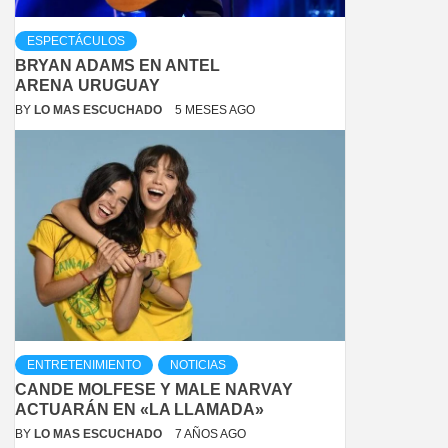
ESPECTÁCULOS
BRYAN ADAMS EN ANTEL
ARENA URUGUAY
BY
LO MAS ESCUCHADO
5 MESES AGO
ENTRETENIMIENTO
NOTICIAS
CANDE MOLFESE Y MALE NARVAY
ACTUARÁN EN «LA LLAMADA»
BY
LO MAS ESCUCHADO
7 AÑOS AGO