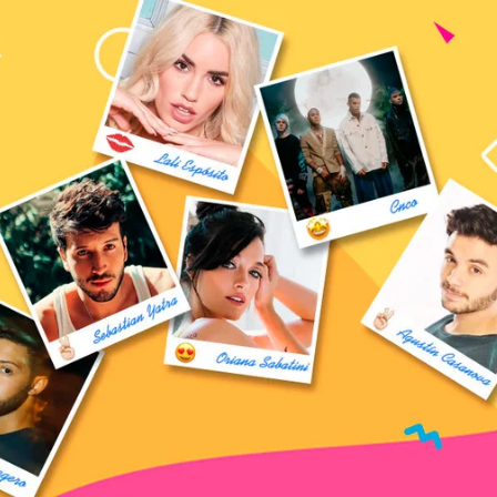
CHADO