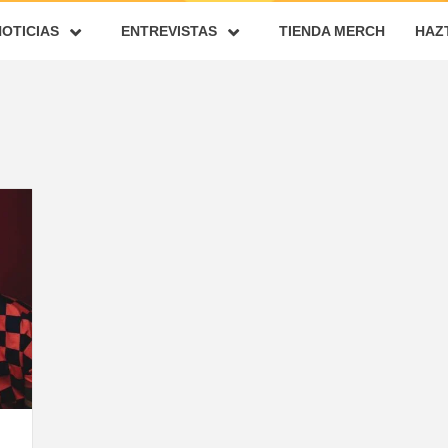
NOTICIAS
ENTREVISTAS
TIENDA MERCH
HAZ