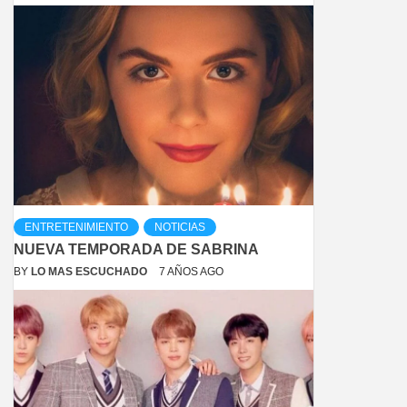
ENTRETENIMIENTO
NOTICIAS
NUEVA TEMPORADA DE SABRINA
BY
LO MAS ESCUCHADO
7 AÑOS AGO