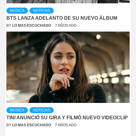
MÚSICA
NOTICIAS
BTS LANZA ADELANTO DE SU NUEVO ÁLBUM
BY
LO MAS ESCUCHADO
7 AÑOS AGO
MÚSICA
NOTICIAS
TINI ANUNCIÓ SU GIRA Y FILMÓ NUEVO VIDEOCLIP
BY
LO MAS ESCUCHADO
7 AÑOS AGO