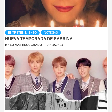
ENTRETENIMIENTO
NOTICIAS
NUEVA TEMPORADA DE SABRINA
BY
LO MAS ESCUCHADO
7 AÑOS AGO