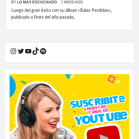
BY
LO MAS ESCUCHADO
7 AÑOS AGO
Luego del gran éxito con su álbum «Balas Perdidas»,
publicado a fines del año pasado,
Instagram
Twitter
YouTube
TikTok
Spotify