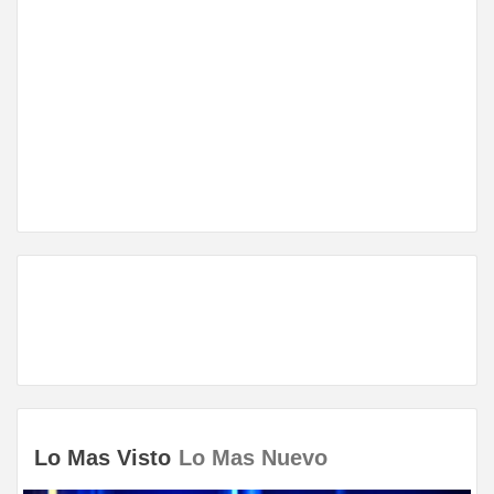
Lo Mas Visto
Lo Mas Nuevo