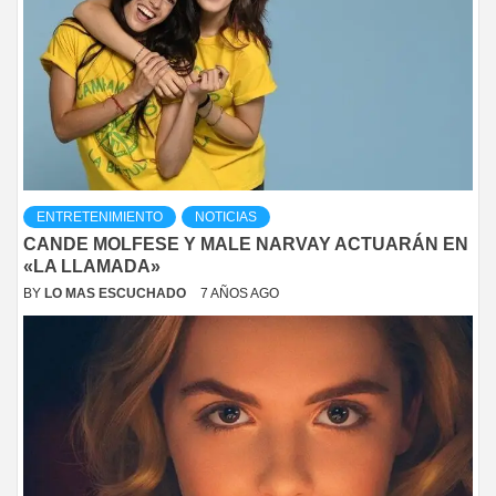
ENTRETENIMIENTO
NOTICIAS
CANDE MOLFESE Y MALE NARVAY ACTUARÁN EN
«LA LLAMADA»
BY
LO MAS ESCUCHADO
7 AÑOS AGO