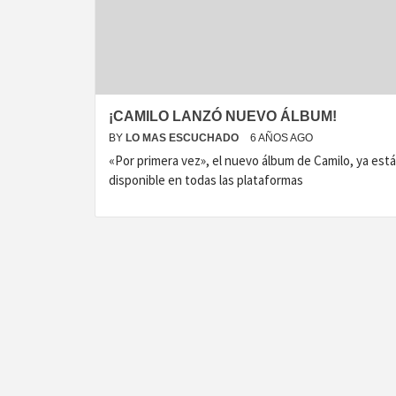
¡CAMILO LANZÓ NUEVO ÁLBUM!
BY
LO MAS ESCUCHADO
6 AÑOS AGO
«Por primera vez», el nuevo álbum de Camilo, ya está
disponible en todas las plataformas