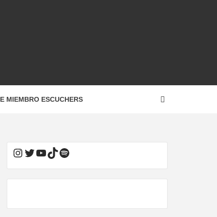
CHADO
E MIEMBRO ESCUCHERS
Instagram
Twitter
YouTube
TikTok
Spotify