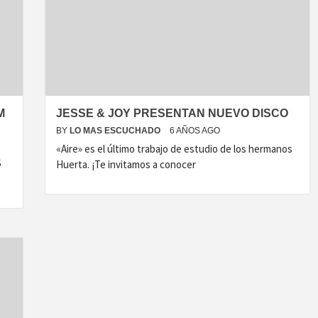
M
JESSE & JOY PRESENTAN NUEVO DISCO
BY
LO MAS ESCUCHADO
6 AÑOS AGO
«Aire» es el último trabajo de estudio de los hermanos
S
Huerta. ¡Te invitamos a conocer