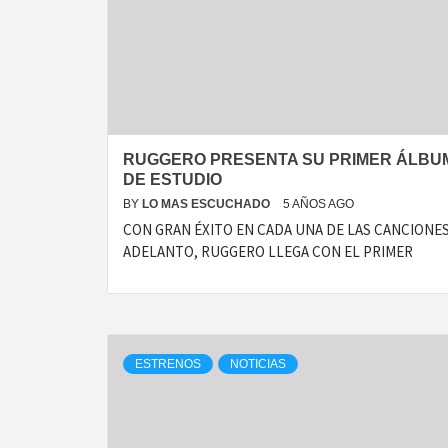
RUGGERO PRESENTA SU PRIMER ÁLBU
DE ESTUDIO
BY
LO MAS ESCUCHADO
5 AÑOS AGO
CON GRAN ÉXITO EN CADA UNA DE LAS CANCIONE
ADELANTO, RUGGERO LLEGA CON EL PRIMER
ESTRENOS
NOTICIAS