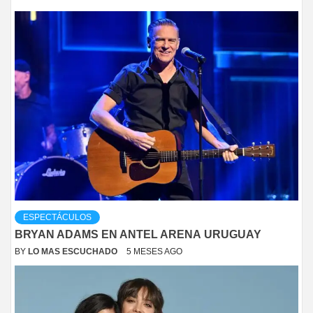
ESPECTÁCULOS
BRYAN ADAMS EN ANTEL ARENA URUGUAY
BY
LO MAS ESCUCHADO
5 MESES AGO