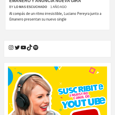
EMANERO Y ANUNCIA NUEVA GIRA
BY
LO MAS ESCUCHADO
1 AÑO AGO
Al compás de un ritmo irresistible, Luciano Pereyra junto a
Emanero presentan su nuevo single
Instagram
Twitter
YouTube
TikTok
Spotify