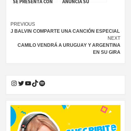
SE PRESENTA CON
ANUNCIA SU
UN SHOW POR
PRIMER SHOW
STREAMING
DIGITAL: «rITUAL»
Continue
PREVIOUS
J BALVIN COMPARTE UNA CANCIÓN ESPECIAL
Reading
NEXT
CAMILO VENDRÁ A URUGUAY Y ARGENTINA
EN SU GIRA
Instagram
Twitter
YouTube
TikTok
Spotify