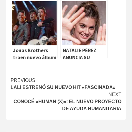
2021
Jonas Brothers
NATALIE PÉREZ
traen nuevo álbum
ANUNCIA SU
PRIMER SHOW
DIGITAL: «rITUAL»
Continue
PREVIOUS
LALI ESTRENÓ SU NUEVO HIT «FASCINADA»
Reading
NEXT
CONOCÉ «HUMAN (X)»: EL NUEVO PROYECTO
DE AYUDA HUMANITARIA