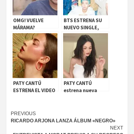
OMG! VUELVE
BTS ESTRENA SU
MÁRAMA?
NUEVO SINGLE,
«DYNAMITE»
PATY CANTÚ
PATY CANTÚ
ESTRENA EL VIDEO
estrena nueva
DE “LA MEXICANA”
canción
Continue
PREVIOUS
RICARDO ARJONA LANZA ÁLBUM «NEGRO»
Reading
NEXT