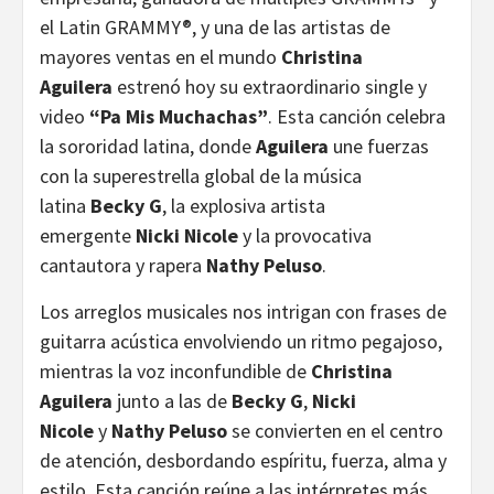
el Latin GRAMMY®, y una de las artistas de
mayores ventas en el mundo
Christina
Aguilera
estrenó hoy su extraordinario single y
video
“Pa Mis Muchachas”
. Esta canción celebra
la sororidad latina, donde
Aguilera
une fuerzas
con la superestrella global de la música
latina
Becky G
, la explosiva artista
emergente
Nicki Nicole
y la provocativa
cantautora y rapera
Nathy Peluso
.
Los arreglos musicales nos intrigan con frases de
guitarra acústica envolviendo un ritmo pegajoso,
mientras la voz inconfundible de
Christina
Aguilera
junto a las de
Becky G
,
Nicki
Nicole
y
Nathy Peluso
se convierten en el centro
de atención, desbordando espíritu, fuerza, alma y
estilo. Esta canción reúne a las intérpretes más