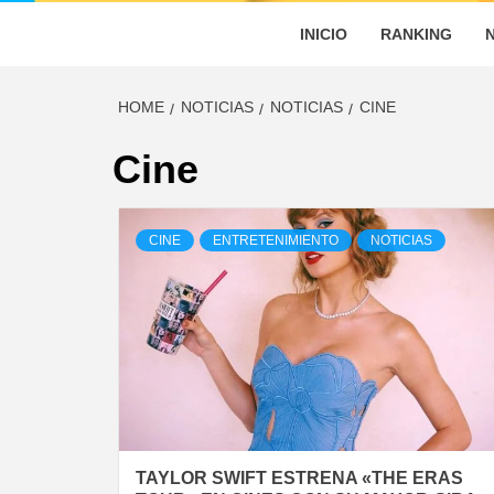
INICIO
RANKING
HOME
NOTICIAS
NOTICIAS
CINE
Cine
CINE
ENTRETENIMIENTO
NOTICIAS
TAYLOR SWIFT ESTRENA «THE ERAS