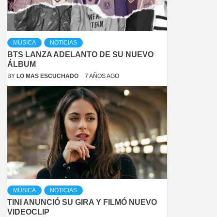
MÚSICA
NOTICIAS
BTS LANZA ADELANTO DE SU NUEVO
ÁLBUM
BY
LO MAS ESCUCHADO
7 AÑOS AGO
MÚSICA
NOTICIAS
TINI ANUNCIÓ SU GIRA Y FILMÓ NUEVO
VIDEOCLIP