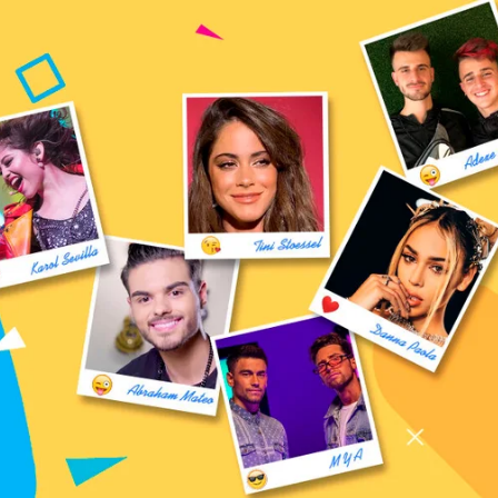
Skip
to
content
LO MA
TODO SOBRE TUS ARTISTAS FAVORITOS