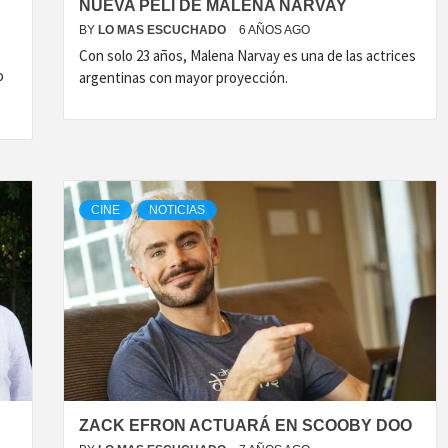
NUEVA PELI DE MALENA NARVAY
BY
LO MAS ESCUCHADO
6 AÑOS AGO
Con solo 23 años, Malena Narvay es una de las actrices
o
argentinas con mayor proyección.
CINE
NOTICIAS
ZACK EFRON ACTUARÁ EN SCOOBY DOO