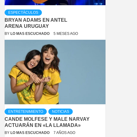
ESPECTÁCULOS
BRYAN ADAMS EN ANTEL
ARENA URUGUAY
BY
LO MAS ESCUCHADO
5 MESES AGO
ENTRETENIMIENTO
NOTICIAS
CANDE MOLFESE Y MALE NARVAY
ACTUARÁN EN «LA LLAMADA»
BY
LO MAS ESCUCHADO
7 AÑOS AGO