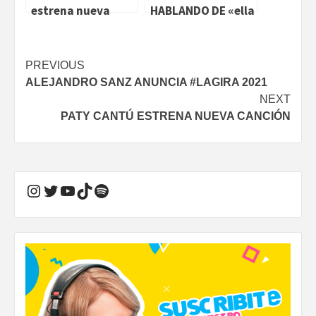
estrena nueva
HABLANDO DE «ella
canción
dice» Y EL NUEVO
DISCO
Continue
PREVIOUS
ALEJANDRO SANZ ANUNCIA #LAGIRA 2021
Reading
NEXT
PATY CANTÚ ESTRENA NUEVA CANCIÓN
Instagram
Twitter
YouTube
TikTok
Spotify