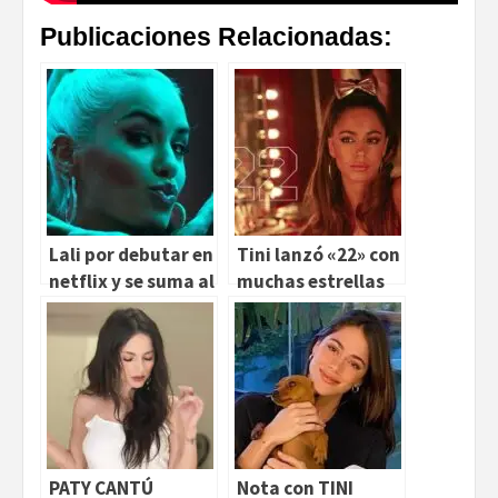
Publicaciones Relacionadas:
Lali por debutar en
Tini lanzó «22» con
netflix y se suma al
muchas estrellas
nuevo video de fito
paez
PATY CANTÚ
Nota con TINI