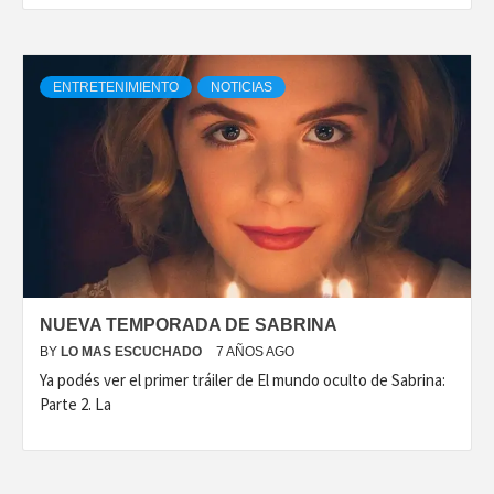
ENTRETENIMIENTO
NOTICIAS
NUEVA TEMPORADA DE SABRINA
BY
LO MAS ESCUCHADO
7 AÑOS AGO
Ya podés ver el primer tráiler de El mundo oculto de Sabrina:
Parte 2. La