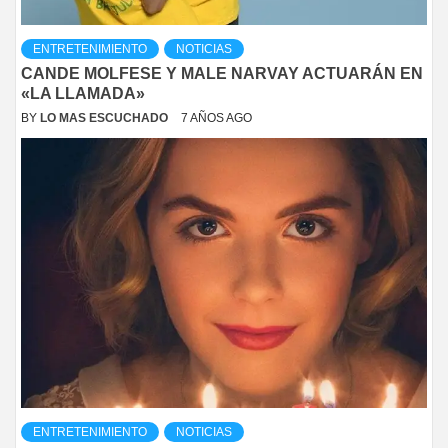
ENTRETENIMIENTO
NOTICIAS
CANDE MOLFESE Y MALE NARVAY ACTUARÁN EN
«LA LLAMADA»
BY
LO MAS ESCUCHADO
7 AÑOS AGO
ENTRETENIMIENTO
NOTICIAS