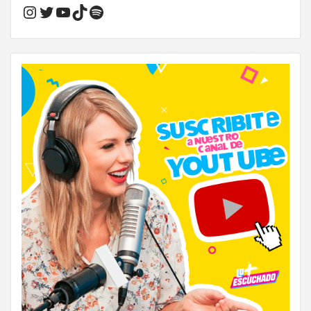
Instagram
Twitter
YouTube
TikTok
Spotify
entradas