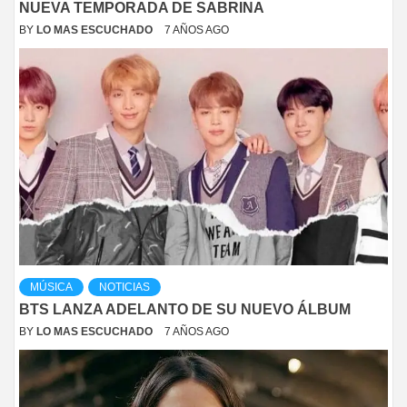
NUEVA TEMPORADA DE SABRINA
BY
LO MAS ESCUCHADO
7 AÑOS AGO
MÚSICA
NOTICIAS
BTS LANZA ADELANTO DE SU NUEVO ÁLBUM
BY
LO MAS ESCUCHADO
7 AÑOS AGO