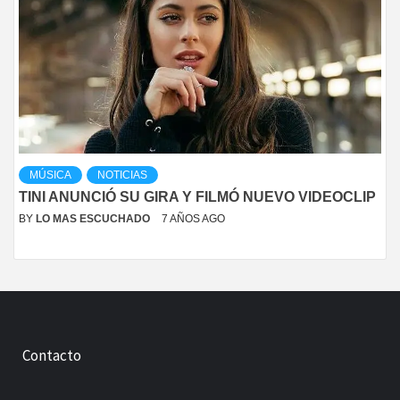
MÚSICA
NOTICIAS
TINI ANUNCIÓ SU GIRA Y FILMÓ NUEVO VIDEOCLIP
BY
LO MAS ESCUCHADO
7 AÑOS AGO
Contacto