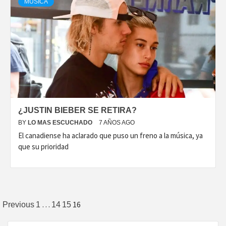
MÚSICA
¿JUSTIN BIEBER SE RETIRA?
BY
LO MAS ESCUCHADO
7 AÑOS AGO
El canadiense ha aclarado que puso un freno a la música, ya
que su prioridad
Paginación
…
16
Previous
1
14
15
de